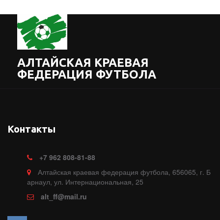
АЛТАЙСКАЯ КРАЕВАЯ
ФЕДЕРАЦИЯ ФУТБОЛА
Контакты
+7
962 808-81-88
Алтайская краевая федерация футбола
,
656065, г. Б
арнаул
,
ул. Интернациональная, 25
alt_ff@mail.ru