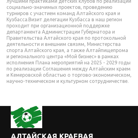
лучшими практиками детских клубов по реализации
социально-значимых проектов, проведению
турниров с участием команд Алтайского края и
Кузбасса.Визит делегации Кузбасса в наш регион
проходит при организационной поддержке
департамента Администрации Губернатора и
Правительства Алтайского края по протокольной
деятельности и внешним связям, Министерства
спорта Алтайского края, а также Алтайпищепрома
и регионального центра «Мой бизнес» в рамках
исполнения Плана мероприятий на 2025 - 2029 годы
по реализации Соглашения между Алтайским краем
и Кемеровской областью о торгово-экономическом,
научно-техническом и культурном сотрудничестве.
АЛТАЙСКАЯ КРАЕВАЯ