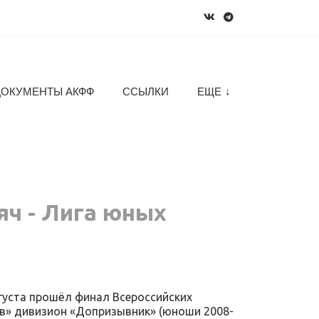
ДОКУМЕНТЫ АКФФ
ССЫЛКИ
ЕЩЕ
яч - Лига юных
августа прошёл финал Всероссийских
в» дивизион «Допризывник» (юноши 2008-