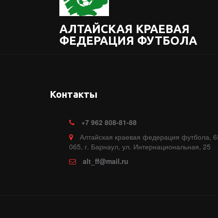
АЛТАЙСКАЯ КРАЕВАЯ
ФЕДЕРАЦИЯ ФУТБОЛА
Контакты
+7
962 808-81-88
Алтайская краевая федерация футбола
,
6
065, г. Барнаул
,
ул. Интернациональная, 25
alt_ff@mail.ru