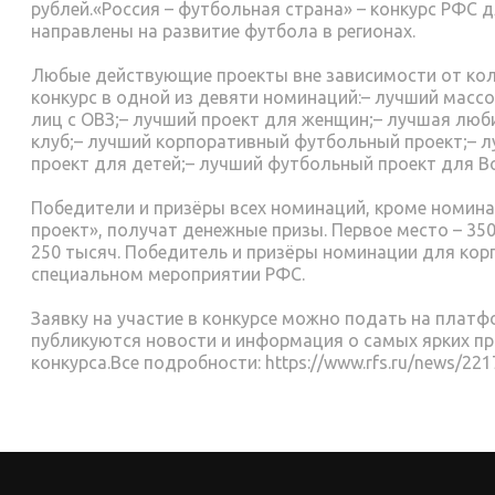
рублей.«Россия – футбольная страна» – конкурс РФС 
направлены на развитие футбола в регионах.
Любые действующие проекты вне зависимости от кол
конкурс в одной из девяти номинаций:– лучший массо
лиц с ОВЗ;– лучший проект для женщин;– лучшая люб
клуб;– лучший корпоративный футбольный проект;– 
проект для детей;– лучший футбольный проект для 
Победители и призёры всех номинаций, кроме номи
проект», получат денежные призы. Первое место – 350 
250 тысяч. Победитель и призёры номинации для кор
специальном мероприятии РФС.
Заявку на участие в конкурсе можно подать на платформ
публикуются новости и информация о самых ярких пр
конкурса.Все подробности: https://www.rfs.ru/news/22