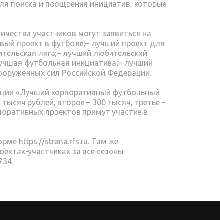
для поиска и поощрения инициатив, которые
ичества участников могут заявиться на
вый проект в футболе;– лучший проект для
ительская лига;– лучший любительский
лучшая футбольная инициатива;– лучший
Вооружённых сил Российской Федерации.
нации «Лучший корпоративный футбольный
тысяч рублей, второе – 300 тысяч, третье –
поративных проектов примут участие в
е https://strana.rfs.ru. Там же
оектах-участниках за все сезоны
1734