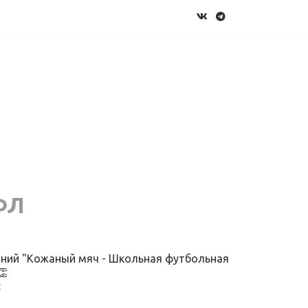
ФЛ
аний "Кожаный мяч - Школьная футбольная
👏
: