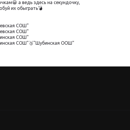
очкам😀 а ведь здесь на секундочку,
обуй их обыграть💣
ьевская СОШ"
ьевская СОШ"
тинская СОШ"
остинская СОШ"🥉"Шубинская ООШ"