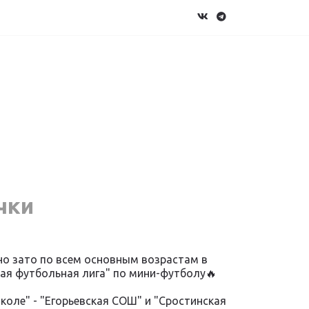
чки
 но зато по всем основным возрастам в
ая футбольная лига" по мини-футболу🔥
коле" - "Егорьевская СОШ" и "Сростинская