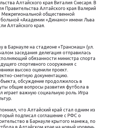
ьства Алтайского края Виталия Снесаря. В
ля Правительства Алтайского края Валерий
а, Межрегиональной общественной
тбольной «Академии «Динамо» имени Льва
ли Алтайского края.
 в Барнауле на стадионе «Трансмаш» (ул.
ачалом заседания делегация отправилась
исполняющий обязанности министра спорта
удущего спортивного сооружения с
овники высоко оценили проект.
оектно-сметную документацию.
объекта, обсуждение продолжилось в
онуты общие вопросы развития футбола в
л играет важную социальную роль. Игра
льтур.
омнил, что Алтайский край стал одним из
оторый подписал соглашение с РФС о
роительство в Барнауле крытого манежа, по
тбола в Алтайском крае на новый уровень