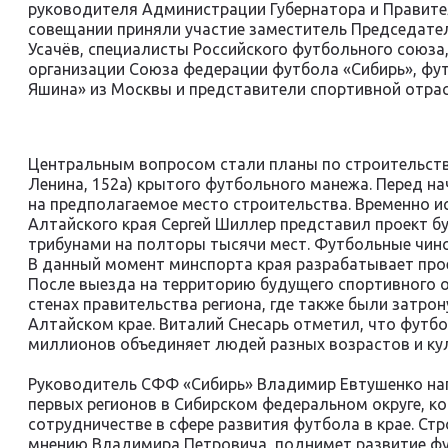
руководителя Администрации Губернатора и Правител
совещании приняли участие заместитель Председате
Усачёв, специалисты Российского футбольного союз
организации Союза федерации футбола «Сибирь», фу
Яшина» из Москвы и представители спортивной отрас
Центральным вопросом стали планы по строительству
Ленина, 152а) крытого футбольного манежа. Перед н
на предполагаемое место строительства. Временно 
Алтайского края Сергей Шиллер представил проект б
трибунами на полторы тысячи мест. Футбольные чин
В данный момент минспорта края разрабатывает пр
После выезда на территорию будущего спортивного 
стенах правительства региона, где также были затр
Алтайском крае. Виталий Снесарь отметил, что футбо
миллионов объединяет людей разных возрастов и ку
Руководитель СФФ «Сибирь» Владимир Евтушенко нап
первых регионов в Сибирском федеральном округе, к
сотрудничестве в сфере развития футбола в крае. Ст
мнению Владимира Петровича, поднимет развитие фу