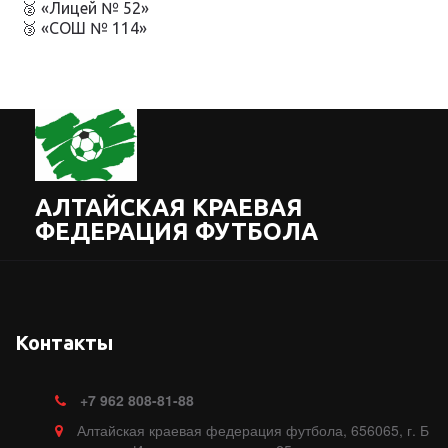
🥈 «Лицей № 52»
🥉 «СОШ № 114»
АЛТАЙСКАЯ КРАЕВАЯ
ФЕДЕРАЦИЯ ФУТБОЛА
Контакты
+7
962 808-81-88
Алтайская краевая федерация футбола
,
656065, г. Б